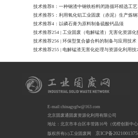
技术推荐8：一种钢渣中钢铁粉料闭路循环精选工艺
技术推荐5：利用氧化铝工业固废（赤泥）生产炼钢
技术推荐4：以磷石膏为原料制备硫酸钙晶须
​技术推荐254 | 工业固废（电解锰渣）无害化资源
技术推荐256 | 环保型复合掺合料的制备与应用技术
技术推荐255 | 电解锰渣无害化处理与资源化利用技
E-mail:chinagygfw@163.com
北京固废通固废资源化利用有限公司
地址：北京市丰台区丰管路16号（优橙创新中心B座
京ICP备202100137
版权所有(c)工业固废网