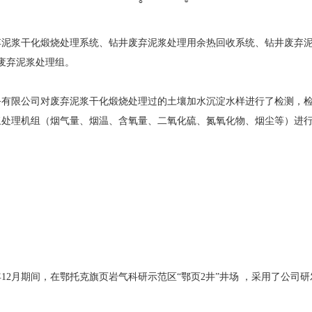
弃泥浆干化煅烧处理系统、钻井废弃泥浆处理用余热回收系统、钻井废弃
废弃泥浆处理组。
服务有限公司对废弃泥浆干化煅烧处理过的土壤加水沉淀水样进行了检测，
泥浆处理机组（烟气量、烟温、含氧量、二氧化硫、氮氧化物、烟尘等）进
5年12月期间，在鄂托克旗页岩气科研示范区“鄂页2井”井场 ，采用了公