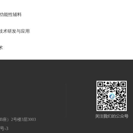
功能性辅料
化技术研发与应用
术
）2号楼3层3003
5号-3