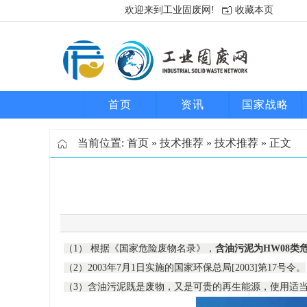
欢迎来到工业固废网!
收藏本页
首页
资讯
国家战略
当前位置:
首页
»
技术推荐
»
技术推荐
» 正文
（1）
根据《国家危险废物名录》，
含油污泥为HW08类
（2）
2003
年
7
月
1
日实施的国家环保总局
[2003]
第
17
号
令。
（3）含油污泥既是废物，又是可贵的再生能源，使用适