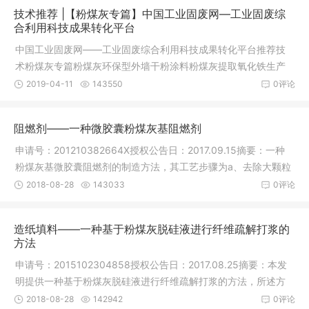
技术推荐 |【粉煤灰专篇】中国工业固废网—工业固废综
合利用科技成果转化平台
中国工业固废网——工业固废综合利用科技成果转化平台推荐技
术粉煤灰专篇粉煤灰环保型外墙干粉涂料粉煤灰提取氧化铁生产
建材技术
2019-04-11
143550
0评论
阻燃剂——一种微胶囊粉煤灰基阻燃剂
申请号：201210382664X授权公告日：2017.09.15摘要：一种
粉煤灰基微胶囊阻燃剂的制造方法，其工艺步骤为a、去除大颗粒
b、活化粉
2018-08-28
143033
0评论
造纸填料——一种基于粉煤灰脱硅液进行纤维疏解打浆的
方法
申请号：2015102304858授权公告日：2017.08.25摘要：本发
明提供一种基于粉煤灰脱硅液进行纤维疏解打浆的方法，所述方
法包括：将
2018-08-28
142942
0评论