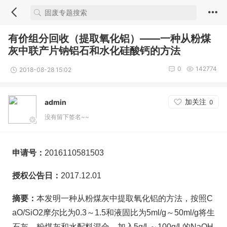
有价组分回收（提取氧化铝）——一种从粉煤
灰中联产片钠铝石和水化硅酸钙的方法
0
142774
2018-08-28 15:02
加关注
admin
0
没有留下签名~~
申请号：
2016110581503
授权公告日：
2017.12.01
摘要：
本发明一种从粉煤灰中提取氧化铝的方法，按照C
aO/SiO2摩尔比为0.3～1.5和液固比为5ml/g～50ml/g将生
石灰、粉煤灰和水配料混合，加入5g/L～100g/L的NaOH