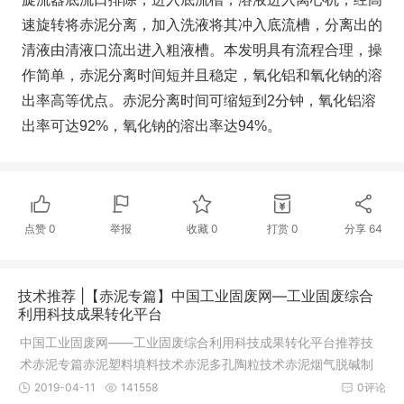
速旋转将赤泥分离，加入洗液将其冲入底流槽，分离出的
清液由清液口流出进入粗液槽。本发明具有流程合理，操
作简单，赤泥分离时间短并且稳定，氧化铝和氧化钠的溶
出率高等优点。赤泥分离时间可缩短到2分钟，氧化铝溶
出率可达92%，氧化钠的溶出率达94%。
点赞
0
举报
收藏
0
打赏
0
分享
64
技术推荐 |【赤泥专篇】中国工业固废网—工业固废综合
利用科技成果转化平台
中国工业固废网——工业固废综合利用科技成果转化平台推荐技
术赤泥专篇赤泥塑料填料技术赤泥多孔陶粒技术赤泥烟气脱碱制
备多元絮
2019-04-11
141558
0评论