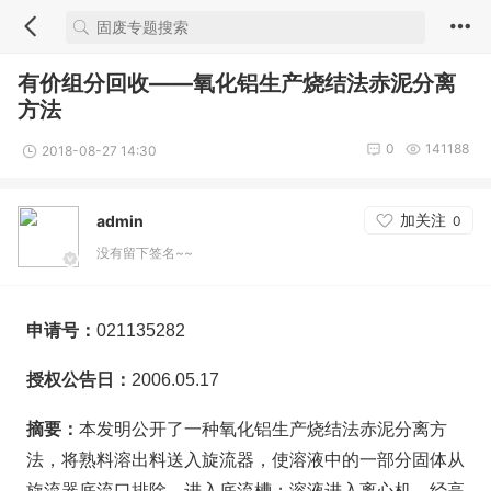
有价组分回收——氧化铝生产烧结法赤泥分离
方法
0
141188
2018-08-27 14:30
加关注
admin
0
没有留下签名~~
申请号：
021135282
授权公告日：
2006.05.17
摘要：
本发明公开了一种氧化铝生产烧结法赤泥分离方
法，将熟料溶出料送入旋流器，使溶液中的一部分固体从
旋流器底流口排除，进入底流槽；溶液进入离心机，经高